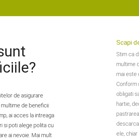
Scapi de
sunt
Stim ca de
ciile?
multime d
mai este c
Conform no
obligati 
telor de asigurare
hartie, d
o multime de beneficii:
pastrarea 
mp, ai acces la intreaga
descarca 
i si poti alege polita cu
ele, chiar
are ai nevoie. Mai mult