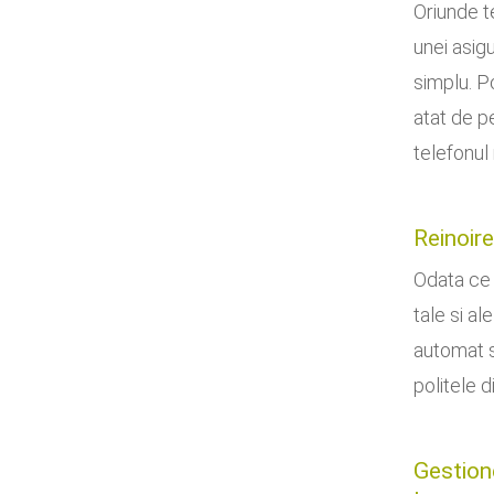
Oriunde t
unei asigu
simplu. Po
atat de pe
telefonul
Reinoire
Odata ce 
tale si al
automat s
politele d
Gestione