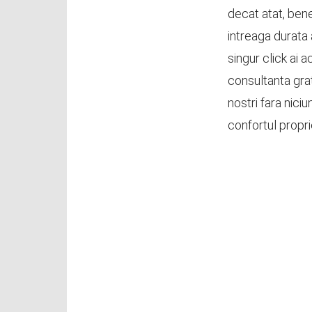
decat atat, bene
intreaga durata 
singur click ai a
consultanta grat
nostri fara nici
confortul propri