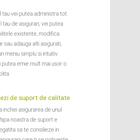
l tau vei putea administra tot
l tau de asigurari, vei putea
olitele existente, modifica
e sau adauga alti asigurati,
-un meniu simplu si intuitiv.
ei putea emie mult mai usor o
lita.
ezi de suport de calitate
a inchei asigurarea de unul
chipa noastra de suport e
gatita sa te consilieze in
sigurarii care ti se potiveste