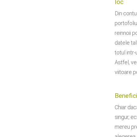
loc
Din contu
portofoliu
reinnoii p
datele tal
totul intr
Astfel, v
viitoare po
Benefici
Chiar dac
singur, e
mereu pre
alegerea a