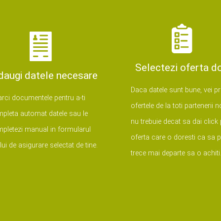
Selectezi oferta do
daugi datele necesare
Daca datele sunt bune, vei pr
arci documentele pentru a-ti
ofertele de la toti partenerii n
pleta automat datele sau le
nu trebuie decat sa dai click
pletezi manual in formularul
oferta care o doresti ca sa p
ului de asigurare selectat de tine.
trece mai departe sa o achiti