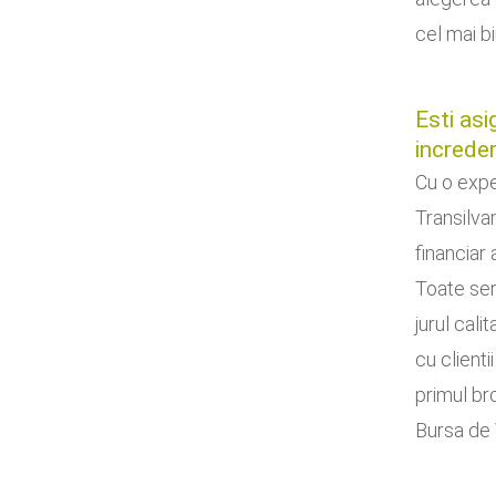
cel mai bi
Esti asi
increde
Cu o expe
Transilva
financiar
Toate serv
jurul calit
cu client
primul br
Bursa de 