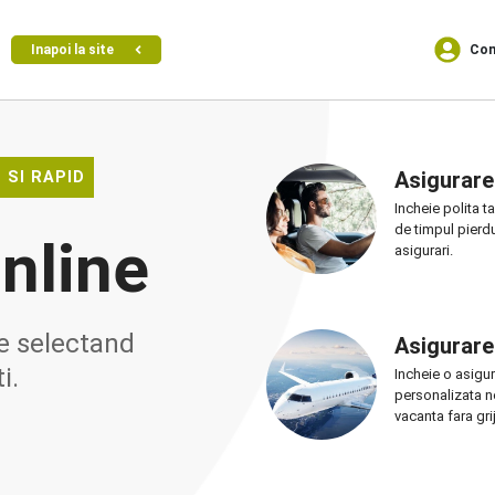
Con
Inapoi la site
Asigurar
 SI RAPID
Incheie polita t
de timpul pierd
online
asigurari.
e selectand
Asigurare 
i.
Incheie o asigur
personalizata ne
vacanta fara grij