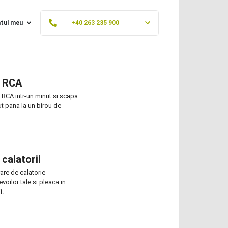
tul meu
+40 263 235 900
e RCA
a RCA intr-un minut si scapa
ut pana la un birou de
calatorii
are de calatorie
voilor tale si pleaca in
i.