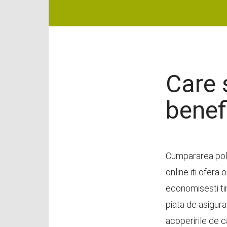
Care 
benefi
Cumpararea poli
online iti ofera 
economisesti ti
piata de asigurar
acoperirile de c