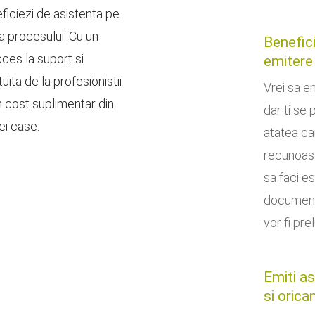
ficiezi de asistenta pe
a procesului. Cu un
Benefici
cces la suport si
emitere 
uita de la profesionistii
Vrei sa em
un cost suplimentar din
dar ti se
ei case.
atatea ca
recunoast
sa faci e
documente
vor fi pre
Emiti as
si orica